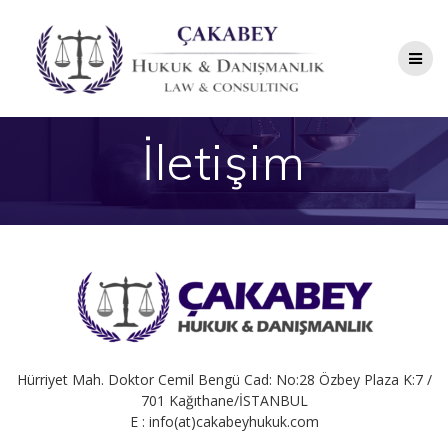
Skip
to
content
İletişim
Hürriyet Mah. Doktor Cemil Bengü Cad: No:28 Özbey Plaza K:7 /
701 Kağıthane/İSTANBUL
E : info(at)cakabeyhukuk.com