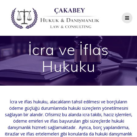
Skip
to
content
İcra ve İflas
Hukuku
İcra ve iflas hukuku, alacakların tahsil edilmesi ve borçluların
ödeme güçlüğü durumlarında hukuki süreçlerin yönetilmesini
sağlayan bir alandır.
Ofisimiz bu alanda i
cra takibi, haciz işlemleri,
ödeme emirleri ve iflas başvuruları gibi süreçlerde
hukuki
danışmanlık hizmeti sağlamaktadır.
Ayrıca, borç yapılandırma,
itirazlar ve iflas ertelemeleri gibi konularda da hukuki danışmanlık